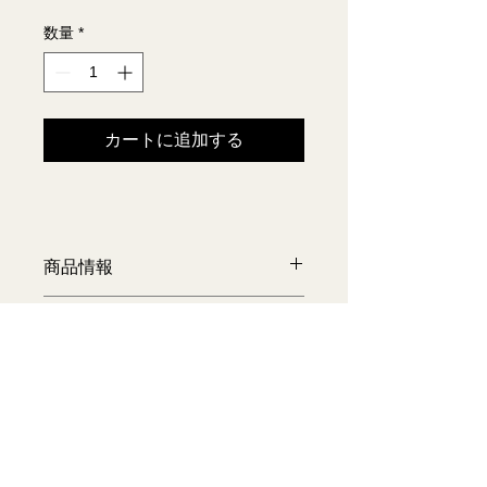
格
数量
*
カートに追加する
商品情報
名称：鹿肉ジャーキー
返品・返金ポリシー
原材料名：日本鹿
内容量：30g
返品、キャンセルは基本お受付してお
商品の配送について
りません。
滋賀で獲れる日本鹿を使用して愛犬用
ご了承頂きご購入くださいますようお
の鹿肉ジャーキーを作りました。鹿肉
送料無料
願い致します。
は赤身の高タンパクである上、脂身は
通常は注文から２日程度頂戴し発送さ
少ないので愛犬にとても適した食べ物
せて頂きます。